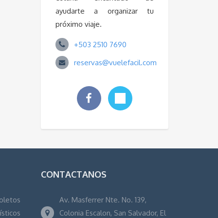
ayudarte a organizar tu
próximo viaje.
+503 2510 7690
reservas@vuelefacil.com
CONTACTANOS
oletos
Av. Masferrer Nte. No. 139,
ísticos
Colonia Escalon, San Salvador, El