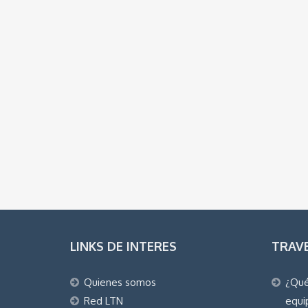
LINKS DE INTERES
TRAV
Quienes somos
¿Qué
Red LTN
equi