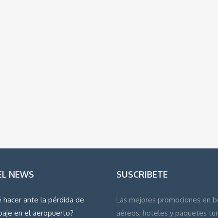
EL NEWS
SUSCRIBETE
 hacer ante la pérdida de
Las mejores promociones en b
paje en el aeropuerto?
aéreos, hoteles y paquetes tur