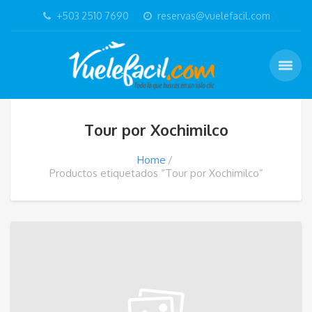
+503 2510 7690
reservas@vuelefacil.com
Tour por Xochimilco
Home
Productos etiquetados “Tour por Xochimilco”