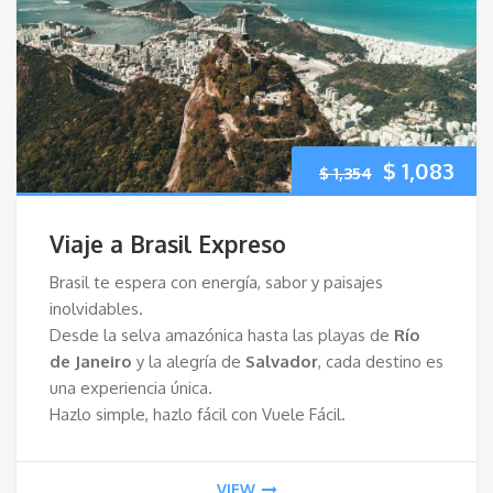
El
El
$
1,083
$
1,354
precio
pre
Viaje a Brasil Expreso
original
act
Brasil te espera con energía, sabor y paisajes
inolvidables.
era:
es:
Desde la selva amazónica hasta las playas de
Río
de Janeiro
y la alegría de
Salvador
, cada destino es
$ 1,354.
$ 1,
una experiencia única.
Hazlo simple, hazlo fácil con Vuele Fácil.
VIEW