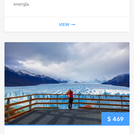
energía.
VIEW
$
469