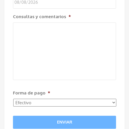
MM
slash
DD
YYYY
Consultas y comentarios
*
slash
MM
slash
YYYY
Forma de pago
*