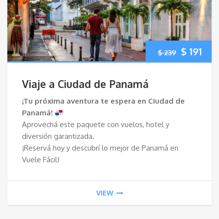
El
El
$
191
$
239
precio
pre
Viaje a Ciudad de Panamá
original
act
¡Tu próxima aventura te espera en Ciudad de
Panamá!
era:
es:
Aprovechá este paquete con vuelos, hotel y
diversión garantizada.
$ 239.
$ 19
¡Reservá hoy y descubrí lo mejor de Panamá en
Vuele Fácil!
VIEW