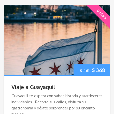
On Sale
El
El
$
368
$
461
precio
pre
Viaje a Guayaquil
original
act
Guayaquil te espera con sabor, historia y atardeceres
inolvidables . Recorre sus calles, disfruta su
era:
es:
gastronomía y déjate sorprender por su encanto