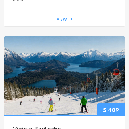
VIEW
$
409
Viaje a Bariloche