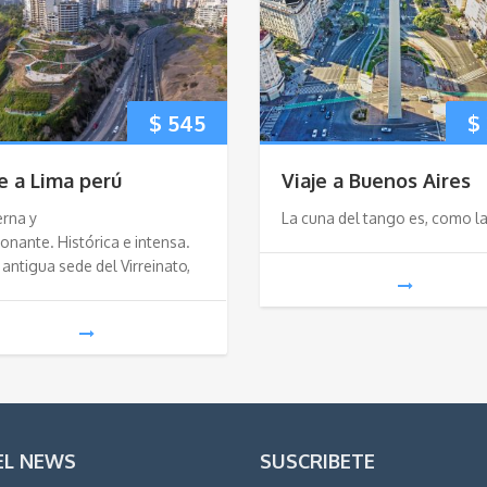
$
545
$
je a Lima perú
Viaje a Buenos Aires
rna y
La cuna del tango es, como l
onante. Histórica e intensa.
 antigua sede del Virreinato,
EL NEWS
SUSCRIBETE