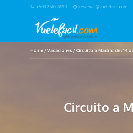
+503 2510 7690
reservas@vuelefacil.com
Home
Vacaciones
Circuito a Madrid del 14 a
Circuito a 