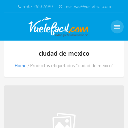
+503 2510 7690
reservas@vuelefacil.com
ciudad de mexico
Home
Productos etiquetados “ciudad de mexico”