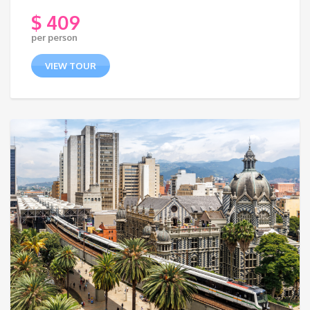
$
409
per person
VIEW TOUR