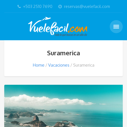
+503 2510 7690
reservas@vuelefacil.com
Suramerica
Home
Vacaciones
Suramerica