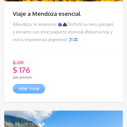
Viaje a Mendoza esencial
¡Mendoza te enamora!
Disfrutá su vino, paisajes
y encanto con este paquete esencial.¡Reservá hoy y
viví la experiencia argentina!
$
219
$
176
El
per person
precio
El
original
precio
VIEW TOUR
era:
actual
$ 219.
es:
$ 176.