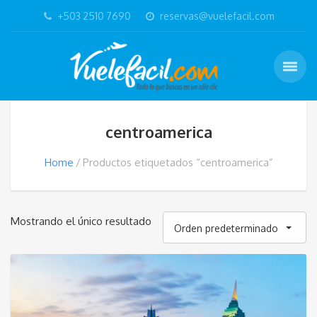
+503 2510 7690
reservas@vuelefacil.com
centroamerica
Home
Productos etiquetados “centroamerica”
Mostrando el único resultado
Orden predeterminado